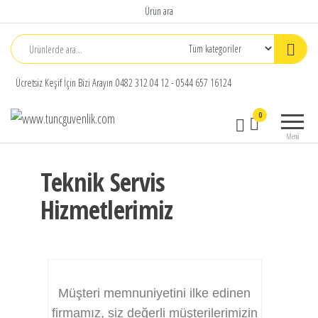
Ürün ara
Ücretsiz Keşif İçin Bizi Arayın 0482 312 04 12 - 0544 657 16124
www.tuncguvenlik.com
Tunç
0
Haberleşme
Menü
Güvenlik
Teknolojileri
Teknik Servis
Ltd.Şti
Hizmetlerimiz
Müşteri memnuniyetini ilke edinen
firmamız, siz değerli müşterilerimizin