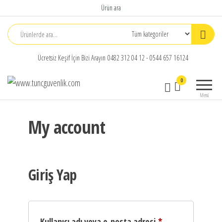
İçeriğe
Ürün ara
atla
Ücretsiz Keşif İçin Bizi Arayın 0482 312 04 12 - 0544 657 16124
www.tuncguvenlik.com
Tunç
0
Haberleşme
Menü
Güvenlik
Teknolojileri
My account
Ltd.Şti
Giriş Yap
Gerekli
Kullanıcı adı veya e-posta adresi
*